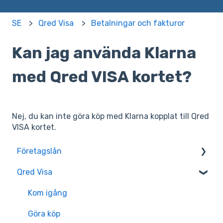
SE
Qred Visa
Betalningar och fakturor
Kan jag använda Klarna
med Qred VISA kortet?
Nej, du kan inte göra köp med Klarna kopplat till Qred
VISA kortet.
Företagslån
Qred Visa
Ansök
Utbetalning
Kom igång
Ansökningsstatus
Göra köp