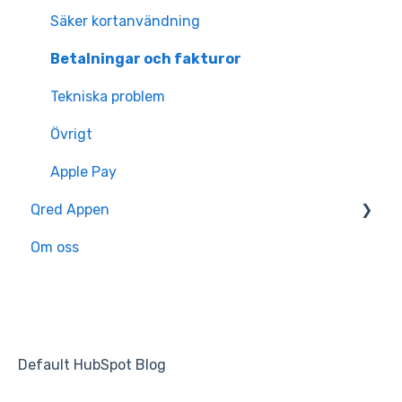
Återbetalning
Säker kortanvändning
Dokument
Betalningar och fakturor
Kostnader
Tekniska problem
Tekniska problem
Övrigt
Övrigt
Apple Pay
Qred Appen
Fullmakt
Om oss
Kom igång
App funktioner
Tekniska problem
Default HubSpot Blog