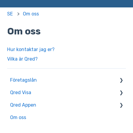
SE
Om oss
Om oss
Hur kontaktar jag er?
Vilka är Qred?
Företagslån
Qred Visa
Ansök
Qred Appen
Utbetalning
Kom igång
Om oss
Ansökningsstatus
Göra köp
Kom igång
Återbetalning
Säker kortanvändning
App funktioner